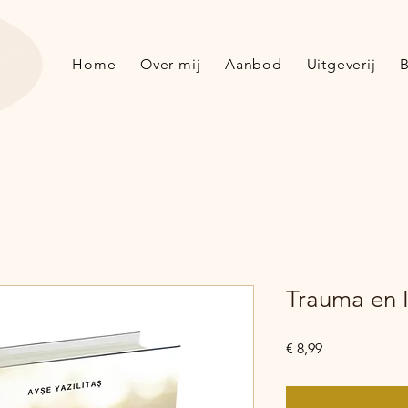
Home
Over mij
Aanbod
Uitgeverij
B
Trauma en I
Price
€ 8,99