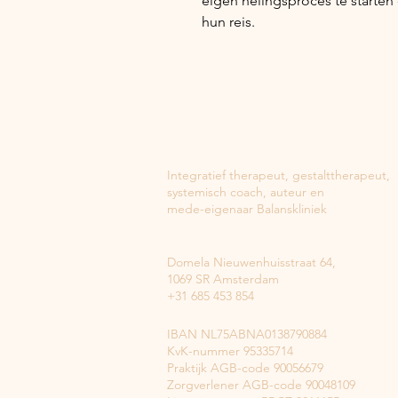
eigen helingsproces te starte
hun reis.
EIGENKRACHT
Ayse Yazilitas
Integratief therapeut, gestalttherapeut,
systemisch coach, auteur en
mede-eigenaar Balanskliniek
Yazilitas Holding B.V. ​​
Domela Nieuwenhuisstraat 64,
1069 SR Amsterdam
+31 685 453 854​​
IBAN NL75ABNA0138790884
KvK-nummer 95335714
Praktijk AGB-code 90056679
Zorgverlener AGB-code 90048109