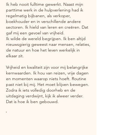
Ik heb nooit fulltime gewerkt. Naast mijn
parttime werk in de hulpverlening had ik
regelmatig bijbanen, als verkoper,
boekhouder en in verschillende andere
sectoren. Ik hield van leren en creëren. Dat
gaf mij een gevoel van vrijheid.
Ik wilde de wereld begrijpen. Ik ben altijd
nieuwsgierig geweest naar mensen, relaties,
de natuur en hoe het leven werkelijk in
elkaar zit.
Vrijheid en kwaliteit zijn voor mij belangrijke
kernwaarden. Ik hou van reizen, vrije dagen
en momenten waarop niets hoeft. Routine
past niet bij mij. Het moet blijven bewegen.
Zodra ik iets volledig doorheb en de
uitdaging verdwijnt, kijk ik alweer verder.
Dat is hoe ik ben gebouwd.
Ik leer jou hoe je een vis vangt. Ik vang
geen vis voor jou.