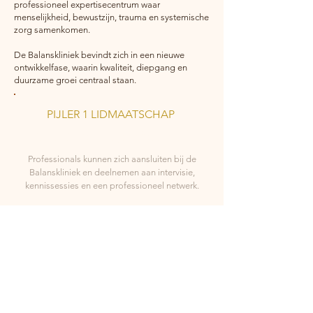
professioneel expertisecentrum waar
menselijkheid, bewustzijn, trauma en systemische
zorg samenkomen.
De Balanskliniek bevindt zich in een nieuwe
ontwikkelfase, waarin kwaliteit, diepgang en
duurzame groei centraal staan.
PIJLER 1 LIDMAATSCHAP
Aansluiten als professional
​Professionals kunnen zich aansluiten bij de
Balanskliniek en deelnemen aan intervisie,
kennissessies en een professioneel netwerk.
PIJLER 2 EXPERTISECENTRUM
Landelijk expertiseteam
Samen met Bram bouw ik aan een landelijk
expertiseteam van hulpverleners met
verschillende specialisaties, werkend vanuit