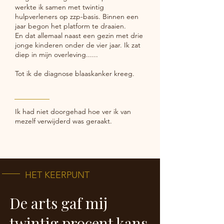
werkte ik samen met twintig
hulpverleners op zzp-basis. Binnen een
jaar begon het platform te draaien.
En dat allemaal naast een gezin met drie
jonge kinderen onder de vier jaar. Ik zat
diep in mijn overleving......
Tot ik de diagnose blaaskanker kreeg.
Ik had niet doorgehad hoe ver ik van
mezelf verwijderd was geraakt.
HET KEERPUNT
De arts gaf mij
twintig procent kans